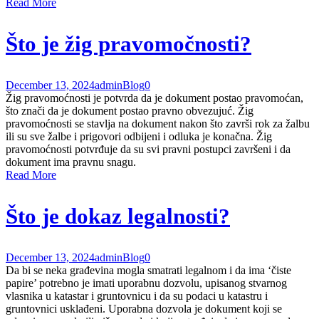
Read More
Što je žig pravomočnosti?
December 13, 2024
admin
Blog
0
Žig pravomoćnosti je potvrda da je dokument postao pravomoćan,
što znači da je dokument postao pravno obvezujuć. Žig
pravomoćnosti se stavlja na dokument nakon što završi rok za žalbu
ili su sve žalbe i prigovori odbijeni i odluka je konačna. Žig
pravomoćnosti potvrđuje da su svi pravni postupci završeni i da
dokument ima pravnu snagu.
Read More
Što je dokaz legalnosti?
December 13, 2024
admin
Blog
0
Da bi se neka građevina mogla smatrati legalnom i da ima ‘čiste
papire’ potrebno je imati uporabnu dozvolu, upisanog stvarnog
vlasnika u katastar i gruntovnicu i da su podaci u katastru i
gruntovnici usklađeni. Uporabna dozvola je dokument koji se