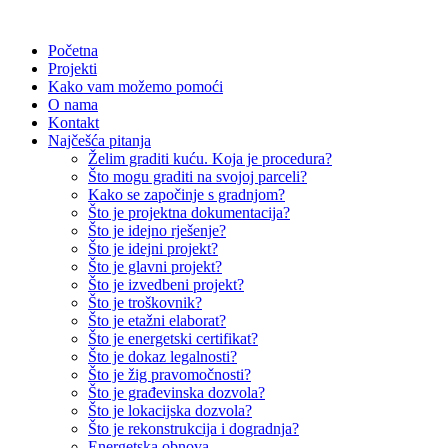
Početna
Projekti
Kako vam možemo pomoći
O nama
Kontakt
Najčešća pitanja
Želim graditi kuću. Koja je procedura?
Što mogu graditi na svojoj parceli?
Kako se započinje s gradnjom?
Što je projektna dokumentacija?
Što je idejno rješenje?
Što je idejni projekt?
Što je glavni projekt?
Što je izvedbeni projekt?
Što je troškovnik?
Što je etažni elaborat?
Što je energetski certifikat?
Što je dokaz legalnosti?
Što je žig pravomočnosti?
Što je građevinska dozvola?
Što je lokacijska dozvola?
Što je rekonstrukcija i dogradnja?
Energetska obnova