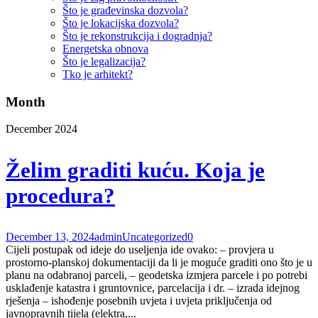
Što je građevinska dozvola?
Što je lokacijska dozvola?
Što je rekonstrukcija i dogradnja?
Energetska obnova
Što je legalizacija?
Tko je arhitekt?
Month
December 2024
Želim graditi kuću. Koja je
procedura?
December 13, 2024
admin
Uncategorized
0
Cijeli postupak od ideje do useljenja ide ovako: – provjera u
prostorno-planskoj dokumentaciji da li je moguće graditi ono što je u
planu na odabranoj parceli, – geodetska izmjera parcele i po potrebi
usklađenje katastra i gruntovnice, parcelacija i dr. – izrada idejnog
rješenja – ishođenje posebnih uvjeta i uvjeta priključenja od
javnopravnih tijela (elektra,...