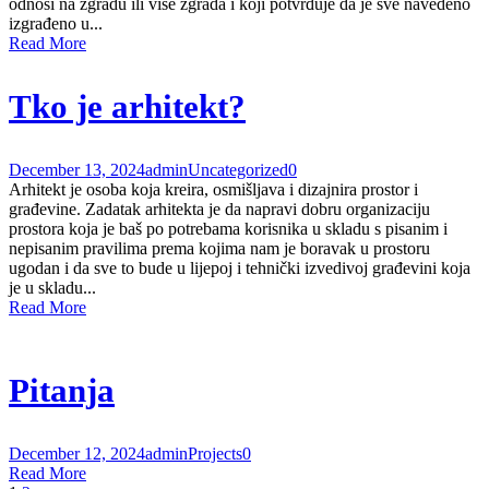
odnosi na zgradu ili više zgrada i koji potvrđuje da je sve navedeno
izgrađeno u...
Read More
Tko je arhitekt?
December 13, 2024
admin
Uncategorized
0
Arhitekt je osoba koja kreira, osmišljava i dizajnira prostor i
građevine. Zadatak arhitekta je da napravi dobru organizaciju
prostora koja je baš po potrebama korisnika u skladu s pisanim i
nepisanim pravilima prema kojima nam je boravak u prostoru
ugodan i da sve to bude u lijepoj i tehnički izvedivoj građevini koja
je u skladu...
Read More
Pitanja
December 12, 2024
admin
Projects
0
Read More