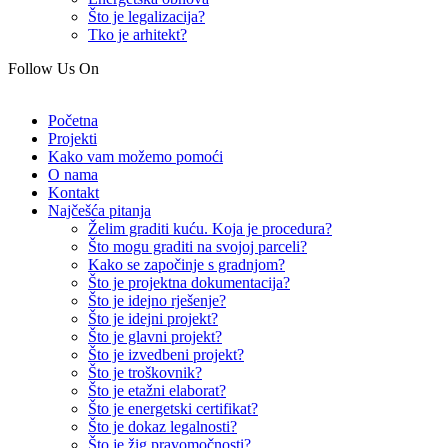
Što je legalizacija?
Tko je arhitekt?
Follow Us On
Početna
Projekti
Kako vam možemo pomoći
O nama
Kontakt
Najčešća pitanja
Želim graditi kuću. Koja je procedura?
Što mogu graditi na svojoj parceli?
Kako se započinje s gradnjom?
Što je projektna dokumentacija?
Što je idejno rješenje?
Što je idejni projekt?
Što je glavni projekt?
Što je izvedbeni projekt?
Što je troškovnik?
Što je etažni elaborat?
Što je energetski certifikat?
Što je dokaz legalnosti?
Što je žig pravomočnosti?