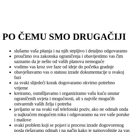
PO ČEMU SMO DRUGAČIJI
slušamo vaša pitanja i na njih strpljivo i detaljno odgovaramo
proučimo sva zakonska ograničenja i obavijestimo vas čim
saznamo da je nešto od vaših planova nemoguće
vodimo vas kroz sve faze od ideje do početka gradnje
obavještavamo vas o statusu izrade dokumentacije u svakoj
fazi
za svaki slijedeći korak dogovaramo okvirno potrebno
vrijeme
kreiramo, osmišljavamo i organiziramo vašu kuću unutar
ograničenih uvjeta i mogućnosti, ali s najviše mogućih
ostvarenih vaših želja i potreba
javljamo se na svaki vaš telefonski poziv, ako ne odmah onda
u najkraćem mogućem roku i odgovaramo na sve vaše poruke
i mailove
svaki problem koji se pojavi u procesu izrade dogovorenog
posla rješavamo odmah i na način kako je najpovoljnije za vas