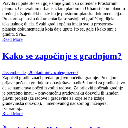
Pravila i upute što se i gdje smije graditi su određene Prostornim
planom, Generalnim urbanističkim planom ili Urbanističkim planom
uređenja. Zajednički naziv im je prostorno-planska dokumentacija.
Prostorno-planska dokumentacija se sastoji od grafičkog dijela i
tekstualnog dijela. Svaki grad i općina imaju svoju prostorno-
plansku dokumentaciju koja daje upute što se, gdje i kako smije
graditi. Sva...
Read More
Kako se započinje s gradnjom?
December 13, 2024
admin
Uncategorized
0
Započeti graditi znači predati prijavu početka gradnje. Predajom
prijave početka gradnje se obavještava nadležni ured za graditeljstvo
da se namjerava početi izvoditi radove. Za prijaviti početak gradnje
je potrebno imati: – pravomoćnu građevinsku dozvolu ili izrađen
glavni projekt (za radove i građevine za koje se ne izdaje
građevinska dozvola), – imenovanog nadzornog inženjera, –
izabranog...
Read More