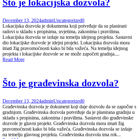
Što je lokacijska dozvola?
December 13, 2024
admin
Uncategorized
0
Lokacijska dozvola je dokumenta koji potvrđuje da su planirani
radovi u skladu s propisima, uvjetima, zakonima i pravilima.
Lokacijska dozvola se izdaje na temelju idejnog projekta. Sastavni
dio lokacijske dozvole je idejni projekt. Lokacijska dozvola mora
imati žig pravomoćnosti kako bi bila važeća. Na temelju idejnog
projekta i lokacijske dozvole se ne može započeti gradnja....
Read More
Što je građevinska dozvola?
December 13, 2024
admin
Uncategorized
0
Građevinska dozvola je dokument koji daje dozvolu da se započne s
gradnjom. Građevinska dozvola potvrđuje da je planirana gradnju u
skladu s propisima, zakonima i pravilima. Sastavni dio građevinske
dozvole je glavni projekt. Građevinska dozvola mora imati žig
pravomoćnosti kako bi bila važeća. Građevinska dozvola se izdaje
na temelju glavnog projekta. Građevinska dozvola ima rok...