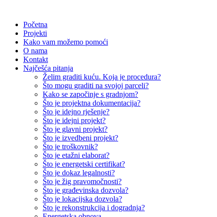
Početna
Projekti
Kako vam možemo pomoći
O nama
Kontakt
Najčešća pitanja
Želim graditi kuću. Koja je procedura?
Što mogu graditi na svojoj parceli?
Kako se započinje s gradnjom?
Što je projektna dokumentacija?
Što je idejno rješenje?
Što je idejni projekt?
Što je glavni projekt?
Što je izvedbeni projekt?
Što je troškovnik?
Što je etažni elaborat?
Što je energetski certifikat?
Što je dokaz legalnosti?
Što je žig pravomočnosti?
Što je građevinska dozvola?
Što je lokacijska dozvola?
Što je rekonstrukcija i dogradnja?
Energetska obnova