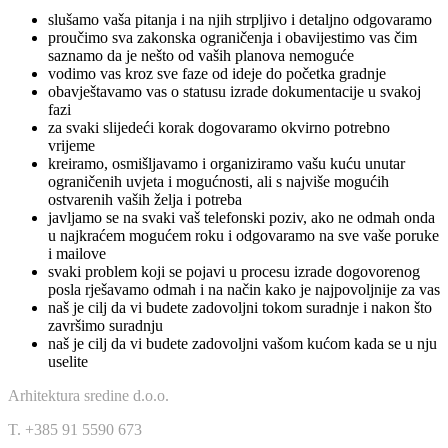
slušamo vaša pitanja i na njih strpljivo i detaljno odgovaramo
proučimo sva zakonska ograničenja i obavijestimo vas čim
saznamo da je nešto od vaših planova nemoguće
vodimo vas kroz sve faze od ideje do početka gradnje
obavještavamo vas o statusu izrade dokumentacije u svakoj
fazi
za svaki slijedeći korak dogovaramo okvirno potrebno
vrijeme
kreiramo, osmišljavamo i organiziramo vašu kuću unutar
ograničenih uvjeta i mogućnosti, ali s najviše mogućih
ostvarenih vaših želja i potreba
javljamo se na svaki vaš telefonski poziv, ako ne odmah onda
u najkraćem mogućem roku i odgovaramo na sve vaše poruke
i mailove
svaki problem koji se pojavi u procesu izrade dogovorenog
posla rješavamo odmah i na način kako je najpovoljnije za vas
naš je cilj da vi budete zadovoljni tokom suradnje i nakon što
završimo suradnju
naš je cilj da vi budete zadovoljni vašom kućom kada se u nju
uselite
Arhitektura sredine d.o.o.
T. +385 91 5590 673