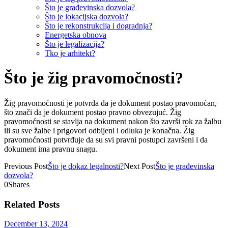
Što je građevinska dozvola?
Što je lokacijska dozvola?
Što je rekonstrukcija i dogradnja?
Energetska obnova
Što je legalizacija?
Tko je arhitekt?
Što je žig pravomočnosti?
Žig pravomoćnosti je potvrda da je dokument postao pravomoćan,
što znači da je dokument postao pravno obvezujuć. Žig
pravomoćnosti se stavlja na dokument nakon što završi rok za žalbu
ili su sve žalbe i prigovori odbijeni i odluka je konačna. Žig
pravomoćnosti potvrđuje da su svi pravni postupci završeni i da
dokument ima pravnu snagu.
Previous Post
Što je dokaz legalnosti?
Next Post
Što je građevinska
dozvola?
0
Shares
Related Posts
December 13, 2024