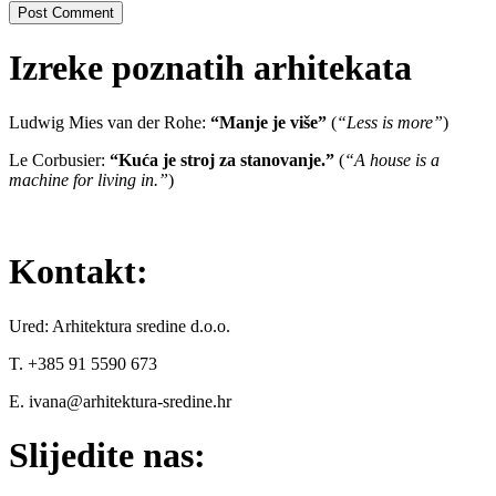
Izreke poznatih arhitekata
Ludwig Mies van der Rohe:
“Manje je više”
(
“Less is more”
)
Le Corbusier:
“Kuća je stroj za stanovanje.”
(
“A house is a
machine for living in.”
)
Kontakt:
Ured: Arhitektura sredine d.o.o.
T. +385 91 5590 673
E. ivana@arhitektura-sredine.hr
Slijedite nas: