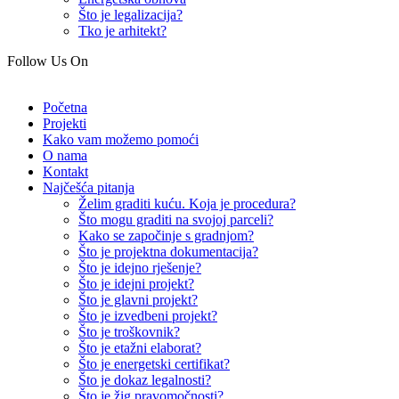
Što je legalizacija?
Tko je arhitekt?
Follow Us On
Početna
Projekti
Kako vam možemo pomoći
O nama
Kontakt
Najčešća pitanja
Želim graditi kuću. Koja je procedura?
Što mogu graditi na svojoj parceli?
Kako se započinje s gradnjom?
Što je projektna dokumentacija?
Što je idejno rješenje?
Što je idejni projekt?
Što je glavni projekt?
Što je izvedbeni projekt?
Što je troškovnik?
Što je etažni elaborat?
Što je energetski certifikat?
Što je dokaz legalnosti?
Što je žig pravomočnosti?