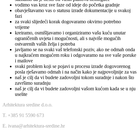
vodimo vas kroz sve faze od ideje do početka gradnje
obavještavamo vas o statusu izrade dokumentacije u svakoj
fazi
za svaki slijedeći korak dogovaramo okvirno potrebno
vrijeme
kreiramo, osmišljavamo i organiziramo vašu kuću unutar
ograničenih uvjeta i mogućnosti, ali s najviše mogućih
ostvarenih vaših želja i potreba
javljamo se na svaki vaš telefonski poziv, ako ne odmah onda
u najkraćem mogućem roku i odgovaramo na sve vaše poruke
i mailove
svaki problem koji se pojavi u procesu izrade dogovorenog
posla rješavamo odmah i na način kako je najpovoljnije za vas
naš je cilj da vi budete zadovoljni tokom suradnje i nakon što
završimo suradnju
naš je cilj da vi budete zadovoljni vašom kućom kada se u nju
uselite
Arhitektura sredine d.o.o.
T. +385 91 5590 673
E. ivana@arhitektura-sredine.hr