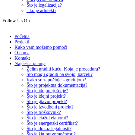
Što je legalizacija?
Tko je arhitekt?
Follow Us On
Početna
Projekti
Kako vam možemo pomoći
O nama
Kontakt
Najčešća pitanja
Želim graditi kuću. Koja je procedura?
Što mogu graditi na svojoj parceli?
Kako se započinje s gradnjom?
Što je projektna dokumentacija?
Što je idejno rješenje?
Što je idejni projekt?
Što je glavni projekt?
Što je izvedbeni projekt?
Što je troškovnik?
Što je etažni elaborat?
Što je energetski certifikat?
Što je dokaz legalnosti?
Što je žig pravomočnosti?