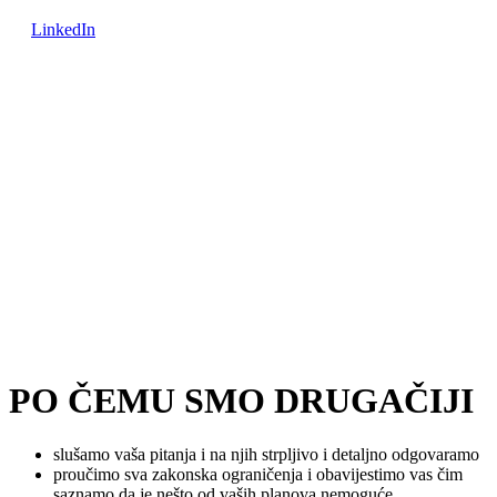
LinkedIn
PO ČEMU SMO DRUGAČIJI
slušamo vaša pitanja i na njih strpljivo i detaljno odgovaramo
proučimo sva zakonska ograničenja i obavijestimo vas čim
saznamo da je nešto od vaših planova nemoguće