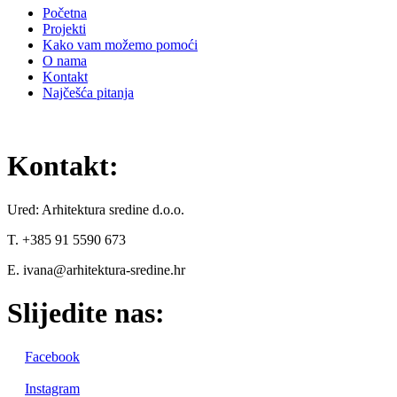
Početna
Projekti
Kako vam možemo pomoći
O nama
Kontakt
Najčešća pitanja
Kontakt:
Ured: Arhitektura sredine d.o.o.
T. +385 91 5590 673
E. ivana@arhitektura-sredine.hr
Slijedite nas:
Facebook
Instagram