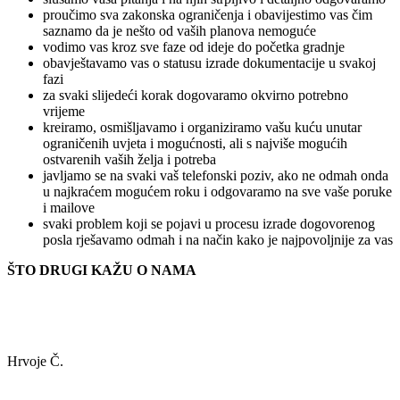
proučimo sva zakonska ograničenja i obavijestimo vas čim
saznamo da je nešto od vaših planova nemoguće
vodimo vas kroz sve faze od ideje do početka gradnje
obavještavamo vas o statusu izrade dokumentacije u svakoj
fazi
za svaki slijedeći korak dogovaramo okvirno potrebno
vrijeme
kreiramo, osmišljavamo i organiziramo vašu kuću unutar
ograničenih uvjeta i mogućnosti, ali s najviše mogućih
ostvarenih vaših želja i potreba
javljamo se na svaki vaš telefonski poziv, ako ne odmah onda
u najkraćem mogućem roku i odgovaramo na sve vaše poruke
i mailove
svaki problem koji se pojavi u procesu izrade dogovorenog
posla rješavamo odmah i na način kako je najpovoljnije za vas
ŠTO DRUGI KAŽU O NAMA
Hrvoje Č.