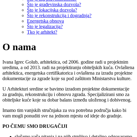
Što je građevinska dozvola?
Što je lokacijska dozvola?
Što je rekonstrukcija i dogradnja?
Energetska obnova
Što je legalizacija?
Tko je arhitekt?
O nama
Ivana Igrec Golub, arhitektica, od 2006. godine radi u projektnim
uredima, a od 2013. radi na projektiranju obiteljskih kuća. Ovlaštena
arhitektica, energetska certifikatorica i ovlaštena za izradu projektne
dokumentacije za zgrade koje su pod zaštitom Ministarstva kulture.
U Arhitekturi sredine se bavimo izradom projektne dokumentacije
za gradnju, rekonstrukciju i obnovu zgrada. Specijalizirani smo za
obiteljske kuće koje su dobar balans između uloženog i dobivenog.
Imamo tim vanjskih stručnjaka za sva potrebna područja kako bi
vam mogli ponuditi sve na jednom mjestu od ideje do gradnje.
PO ČEMU SMO DRUGAČIJI
slušamo vaša pitanja i na njih strpljivo i detaljno odgovaramo