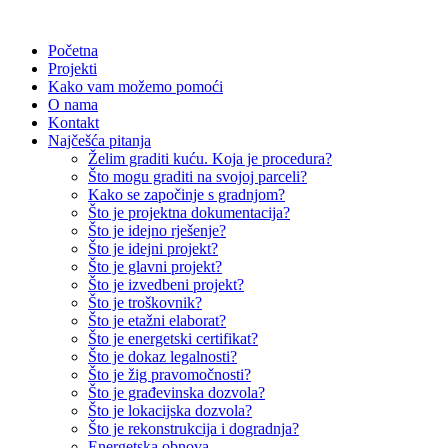
Početna
Projekti
Kako vam možemo pomoći
O nama
Kontakt
Najčešća pitanja
Želim graditi kuću. Koja je procedura?
Što mogu graditi na svojoj parceli?
Kako se započinje s gradnjom?
Što je projektna dokumentacija?
Što je idejno rješenje?
Što je idejni projekt?
Što je glavni projekt?
Što je izvedbeni projekt?
Što je troškovnik?
Što je etažni elaborat?
Što je energetski certifikat?
Što je dokaz legalnosti?
Što je žig pravomočnosti?
Što je građevinska dozvola?
Što je lokacijska dozvola?
Što je rekonstrukcija i dogradnja?
Energetska obnova