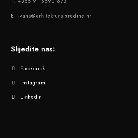
T. +385 91 5590 673
E. ivana@arhitektura-sredine.hr
Slijedite nas:
Facebook
Instagram
LinkedIn