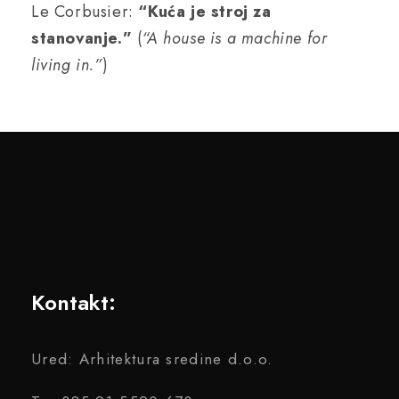
Le Corbusier:
“Kuća je stroj za
stanovanje.”
(
“A house is a machine for
living in.”
)
Kontakt:
Ured: Arhitektura sredine d.o.o.